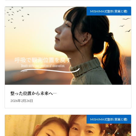
MISHIMA式整体(意識と體)
整った位置から未来へ…
2026年2月26日
MISHIMA式整体(意識と體)