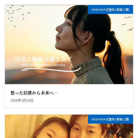
MISHIMA式整体(意識と體)
整った位置から未来へ…
2026年2月26日
MISHIMA式整体(意識と體)