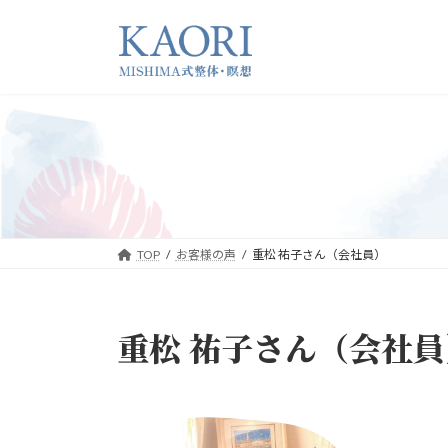
コ
ナ
ン
ビ
テ
ゲ
ン
ー
ツ
シ
へ
ョ
ス
ン
キ
に
ッ
移
プ
動
TOP
お客様の声
重松 祐子さん（会社員）
重松 祐子さん（会社員