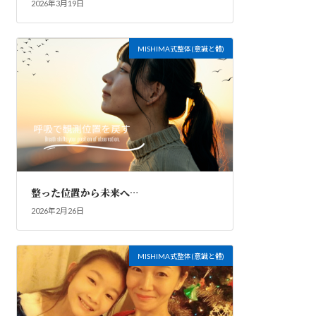
2026年3月19日
MISHIMA式整体(意識と體)
整った位置から未来へ…
2026年2月26日
MISHIMA式整体(意識と體)